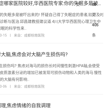
4川医治焦虑症哪家医院较好,华西医院专家:你的失眠多是被吓出来的!
页
68
你的失眠多是被吓出来的! 怀疑自己得了失眠症的患者,较好及时
页
地诊断与医治.邱昌建教授建议道.4川大学华西医院心理卫生中
405
眠的科学性来...
条
-15
|
来自：成都棕南医院
大脑,焦虑会对大脑产生损伤吗?
生损伤吗? 焦虑对海马的损伤长时间慢性刺激HPA轴,会使受
糖皮质激素分泌的增加已被发现可损伤动物和人类的海马.慢性
的大脑有何影响...
-06
|
来自：成都棕南医院
理,焦虑情绪的自我调理