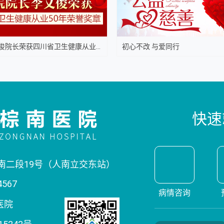
俊院长荣获四川省卫生健康从业...
初心不改 与爱同行
快速
南二段19号（人南立交东站）
4567
病情咨询
医院