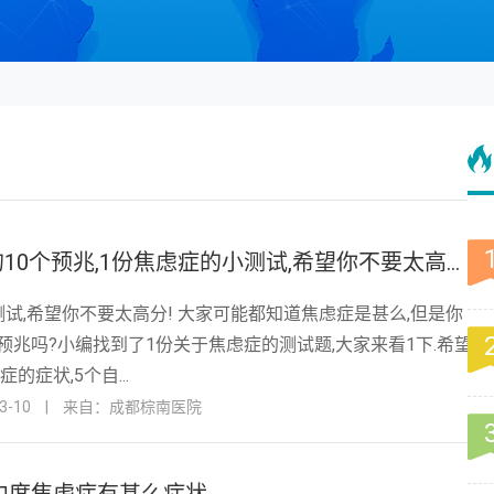
轻度焦虑症的10个预兆,1份焦虑症的小测试,希望你不要太高分!
试,希望你不要太高分! 大家可能都知道焦虑症是甚么,但是你
预兆吗?小编找到了1份关于焦虑症的测试题,大家来看1下.希望
的症状,5个自...
-10
|
来自：成都棕南医院