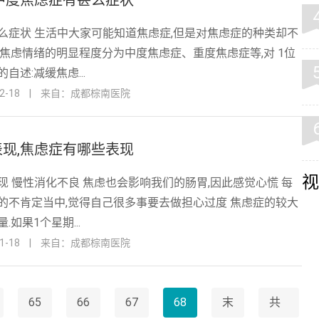
中度焦虑症有甚么症状
么症状 生活中大家可能知道焦虑症,但是对焦虑症的种类却不
者焦虑情绪的明显程度分为中度焦虑症、重度焦虑症等,对 1位
自述:减缓焦虑...
-18
|
来自：成都棕南医院
现,焦虑症有哪些表现
视
现 慢性消化不良 焦虑也会影响我们的肠胃,因此感觉心慌 每
的不肯定当中,觉得自己很多事要去做担心过度 焦虑症的较大
如果1个星期...
-18
|
来自：成都棕南医院
65
66
67
68
末
共