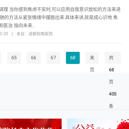
调理 当你感到焦虑不安时,可以应用自我意识放松的方法来进
松驰的方法从紧张情绪中摆脱出来.具体来讲,就是成心识地 焦
医治 指向未来...
-20
|
来自：成都棕南医院
65
66
67
68
末
共
页
68
页
405
条