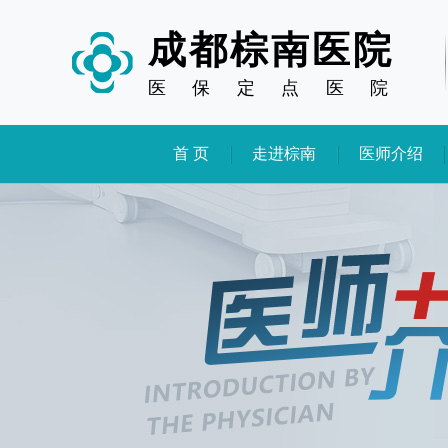
成都棕南医院
医
保
定
点
医
院
首 页
走进棕南
医师介绍