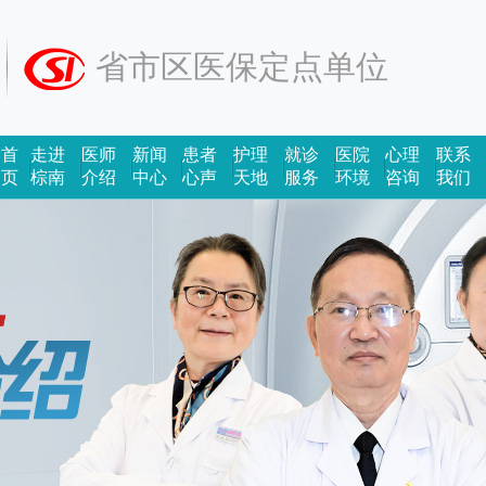
省市区医保定点单位
首
走进
医师
新闻
患者
护理
就诊
医院
心理
联系
页
棕南
介绍
中心
心声
天地
服务
环境
咨询
我们