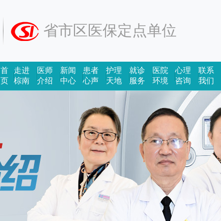
省市区医保定点单位
首
走进
医师
新闻
患者
护理
就诊
医院
心理
联系
页
棕南
介绍
中心
心声
天地
服务
环境
咨询
我们