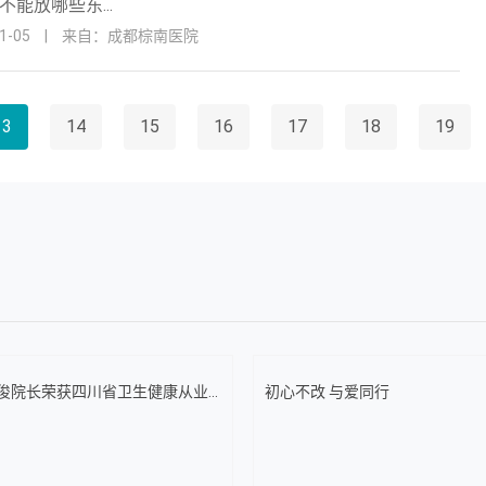
不能放哪些东...
-05
|
来自：成都棕南医院
13
14
15
16
17
18
19
俊院长荣获四川省卫生健康从业...