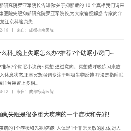
郁研究院罗亚军院长告知你:关于抑郁症的 10 个真相我们请来
康医院失眠抑郁研究院罗亚军院长,为大家答疑解惑.专家简介
龙江京科脑康失...
-16
|
来自：成都棕南医院
么科_晚上失眠怎么办?推荐7个助眠小窍门~
?推荐7个助眠小诀窍~冥想 通过意向、冥想或呼吸练习来放
进入休息状态.正念冥想强调专注于呼吸生物反馈 疗法是指睡眠
到1台装置上多相...
-12
|
来自：成都棕南医院
躁,失眠是很多重大疾病的一个症状和先兆!
病的1个症状和先兆!癌症: 人体是1个非常灵敏的肌体,对人