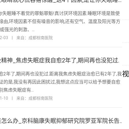
晚上睡觉闭上眼睛就心慌容易惊醒_这4个因素,是让你失眠睡不着觉的
让你失眠睡不着觉的罪魁罪魁!真讨厌环境因素.睡眠环境是致使
缘由,环境因素不但有噪音的影响,还有空气、温度及阳光等方
或强光的刺激、...
-03
|
来自：成都棕南医院
精神_焦虑失眠症我自愈2年了,期间再也没犯过.
视
愈2年了,期间再也没犯过.距离我焦虑失眠症治愈已有2年了,我
证的是,我没有再因此困扰过,我想这点应当可以给予想要自愈
焦虑失眠症有...
-10
|
来自：成都棕南医院
我睡眠不好该怎么办_京科脑康失眠抑郁研究院罗亚军院长告诉你:关于抑