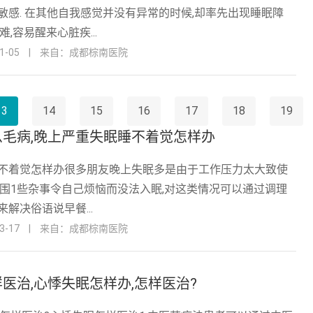
敏感. 在其他自我感觉并没有异常的时候,却率先出现睡眠障
,容易醒来心脏疾...
-05
|
来自：成都棕南医院
13
14
15
16
17
18
19
毛病,晚上严重失眠睡不着觉怎样办
不着觉怎样办很多朋友晚上失眠多是由于工作压力太大致使
周围1些杂事令自己烦恼而没法入眠,对这类情况可以通过调理
解决俗语说早餐...
-17
|
来自：成都棕南医院
医治,心悸失眠怎样办,怎样医治?