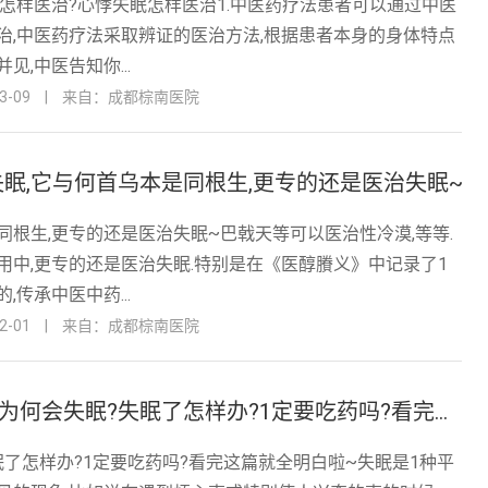
,怎样医治?心悸失眠怎样医治1.中医药疗法患者可以通过中医
治,中医药疗法采取辨证的医治方法,根据患者本身的身体特点
见,中医告知你...
-09
|
来自：成都棕南医院
眠,它与何首乌本是同根生,更专的还是医治失眠~
同根生,更专的还是医治失眠~巴戟天等可以医治性冷漠,等等.
用中,更专的还是医治失眠.特别是在《医醇賸义》中记录了1
,传承中医中药...
-01
|
来自：成都棕南医院
为何会失眠?,为何会失眠?失眠了怎样办?1定要吃药吗?看完这篇就全明白啦~
眠了怎样办?1定要吃药吗?看完这篇就全明白啦~失眠是1种平