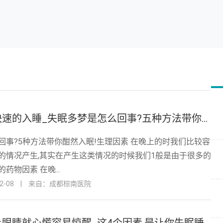
如何让自己快速的入睡_失眠多梦是怎么回事?五种方法带你酣然入睡!
回事?5种方法带你酣然入眠!生理因素 在晚上的时我们比较容
的情况产生,其实在产生这类情况的时候我们1般是由于很多的
药物因素 在晚...
-08
|
来自：成都棕南医院