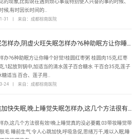
见的现象,比如说在遇到烦心事或特别使人兴奋的事的时候、
候,有时因长时间的...
-31
|
来自：成都棕南医院
阴虚火旺失眠怎样办,阴虚火旺失眠怎样办?6种助眠方让你睡个好觉!
办?6种助眠方让你睡个好觉!桂圆红枣粥 桂圆肉15克,红枣
00克,1起放到锅中,加适当的清水莲子百合糖水 干百合35克,莲子
冰糖适当.百合、莲子用...
-24
|
来自：成都棕南医院
晚上睡觉心跳加快失眠,晚上睡觉失眠怎样办,这几个方法很有效!
样办,这几个方法很有效!晚上睡觉真的没必要戴.03带妆睡觉带
肤毛 睡前生气:令人心跳加快,呼吸急促,思绪万千,难以入眠;睡