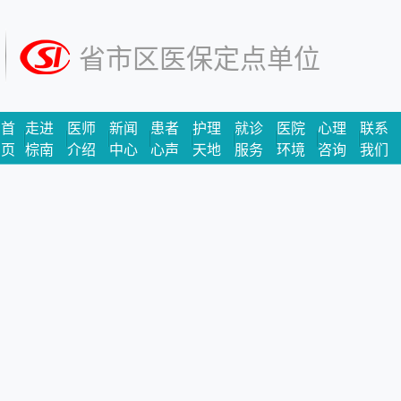
省市区医保定点单位
首
走进
医师
新闻
患者
护理
就诊
医院
心理
联系
页
棕南
介绍
中心
心声
天地
服务
环境
咨询
我们