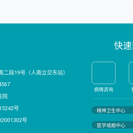
初心不改 与爱同行
快速
南二段19号（人南立交东站）
4567
病情咨询
医院
15242号
· 精神卫生中心
02001302号
· 医学戒瘾中心