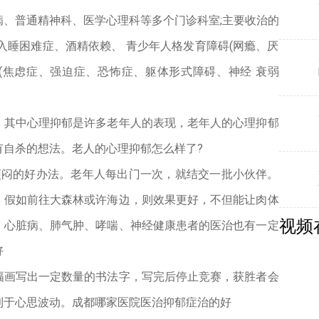
、普通精神科、医学心理科等多个门诊科室;主要收治的
入睡困难症、酒精依赖、 青少年人格发育障碍(网瘾、厌
 (焦虑症、强迫症、恐怖症、躯体形式障碍、神经 衰弱
，其中心理抑郁是许多老年人的表现，老年人的心理抑郁
有自杀的想法。老人的心理抑郁怎么样了?
烦闷的好办法。老年人每出门一次，就结交一批小伙伴。
。假如前往大森林或许海边，则效果更好，不但能让肉体
视频
、心脏病、肺气肿、哮喘、神经健康患者的医治也有一定
好
一幅画写出一定数量的书法字，写完后停止竞赛，获胜者会
利于心思波动。成都哪家医院医治抑郁症治的好