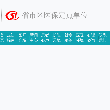
省市区医保定点单位
首
走进
医师
新闻
患者
护理
就诊
医院
心理
联系
页
棕南
介绍
中心
心声
天地
服务
环境
咨询
我们