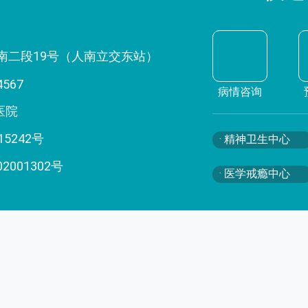
南二段19号（人南立交东站）
4567
病情咨询
医院
15242号
· 精神卫生中心
02001302号
· 医学戒瘾中心