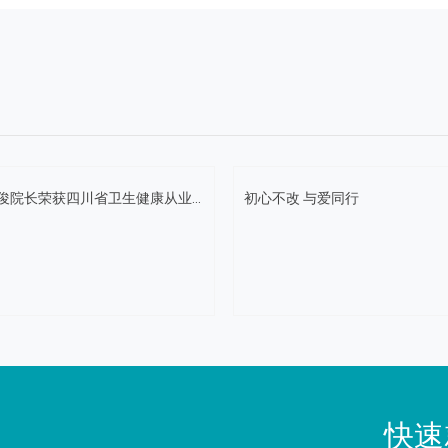
俊院长荣获四川省卫生健康从业...
初心不改 与爱同行
快速